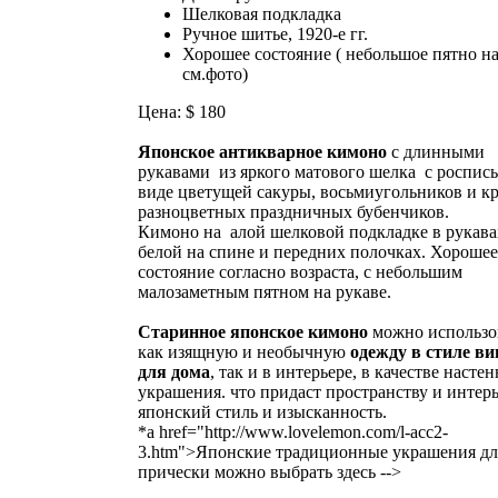
Шелковая подкладка
Ручное шитье, 1920-е гг.
Хорошее состояние ( небольшое пятно на
см.фото)
Цена: $ 180
Японское антикварное кимоно
с длинными
рукавами из яркого матового шелка с роспис
виде цветущей сакуры, восьмиугольников и к
разноцветных праздничных бубенчиков.
Кимоно на алой шелковой подкладке в рукава
белой на спине и передних полочках. Хороше
состояние согласно возраста, с небольшим
малозаметным пятном на рукаве.
Старинное японское кимоно
можно использо
как изящную и необычную
одежду в стиле в
для дома
, так и в интерьере, в качестве насте
украшения. что придаст пространству и интер
японский стиль и изысканность.
*a href="http://www.lovelemon.com/l-acc2-
3.htm">Японские традиционные украшения дл
прически можно выбрать здесь -->