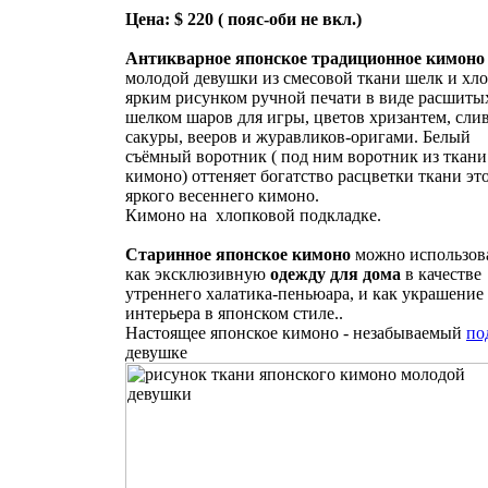
Цена: $ 220 ( пояс-оби не вкл.)
Антикварное японское традиционное кимоно
молодой девушки из смесовой ткани шелк и хло
ярким рисунком ручной печати в виде расшиты
шелком шаров для игры, цветов хризантем, сли
сакуры, вееров и журавликов-оригами. Белый
съёмный воротник ( под ним воротник из ткани
кимоно) оттеняет богатство расцветки ткани эт
яркого весеннего кимоно.
Кимоно на хлопковой подкладке.
Старинное японское кимоно
можно использов
как эксклюзивную
одежду для дома
в качестве
утреннего халатика-пеньюара, и как украшение
интерьера в японском стиле..
Настоящее японское кимоно - незабываемый
по
девушке