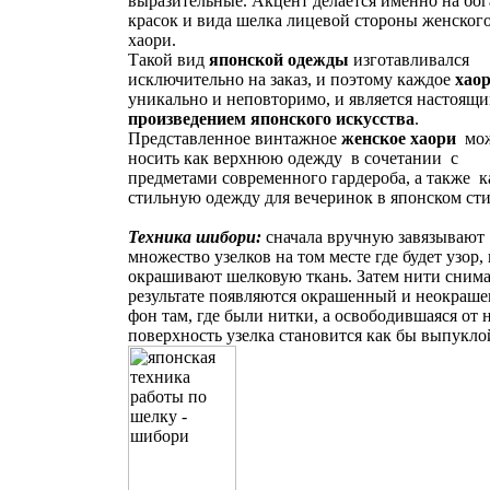
выразительные. Акцент делается именно на бог
красок и вида шелка лицевой стороны женског
хаори.
Такой вид
японской одежды
изготавливался
исключительно на заказ, и поэтому каждое
хао
уникально и неповторимо, и является настоящ
произведением японского искусства
.
Представленное винтажное
женское хаори
мо
носить как верхнюю одежду в сочетании с
предметами современного гардероба, а также к
стильную одежду для вечеринок в японском сти
Т
ехника шибори:
сначала вручную завязывают
множество узелков на том месте где будет узор,
окрашивают шелковую ткань. Затем нити снима
результате появляются окрашенный и неокраш
фон там, где были нитки, а освободившаяся от
поверхность узелка становится как бы выпукло