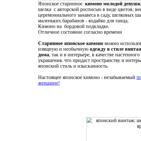
Японское старинное
кимоно молодой девуш
шелка с авторской росписью в виде цветов, ве
церемониального занавеса в саду, шелковых ша
маленьких барабанов - кодайко для танца.
Кимоно на бордовой подкладке.
Отличное состояние согласно времени
Старинное японское кимоно
можно использов
изящную и необычную
одежду в стиле винта
дома
, так и в интерьере, в качестве настенного
украшения. что придаст пространству и интерь
японский стиль и изысканность.
Настоящее японское кимоно - незабываемый
п
женщине!