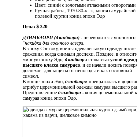
Цвет: синий с золотыми атласными отворотами
Ручная работа, 1970-80-х гг., копия самурайской
полевой куртки конца эпохи Эдо
Цена: $ 320
ДЗИМБАОРИ (дзинбаори)
- переводится с японского
"
накидка для военного лагеря
.
В эпоху Сэнгоку, воины одевали такую одежду после
сражения, когда снимали доспехи. Позднее, в относи
мирную эпоху Эдо,
дзинбаор
и стала
статусной одеж
высшего класса самураев,
и ее начали носить повер
доспехов для защиты от непогоды и как сословный
символ.
В конце эпохи Эдо,
дзинбаор
и превратилась в дорого
атрибут церемониальной одежды самурая высшего ра
Представленное
дзимбаори
- копия церемониальной 
самурая конца эпохи Эдо.