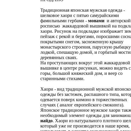
Традиционная японская мужская одежда -
шелковое хаори с пятью самурайскими
фамильными гербами -
монами
и авторской
росписью жаккардовой вышивкой на подкл
хаори. Рисунок на подкладке изображает зи
пейзаж с рекой и берегами, поросшими сосн
покрытыми снегом, заснеженную крышу
монастырского строения, парусную рыбацк
лодкой, спешащую домой, и горбатый мости
деревянных сваях.
На проступающих вокруг этой жаккардовой
вышивке в центре рисунках, можно видеть с
горы, большой княжеский дом, и веер со
старинными стихами.
Хаори - вид традиционной мужской японск
одежды без застежек, распашного типа, кото
одевается поверх кимоно в торжественных
случаях ( аналог европейского смокинга).
Японское традиционное мужское хаори так
необходимый элемент одежды для занимаю
иайдо
. Хаори из натурального плотного шел
который уже не производится в наше время,