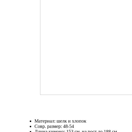
Материал: шелк и хлопок
Совр. размер: 48-54
Длина кимоно: 153 см. на рост до 188 см