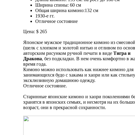
Ширина спины: 60 см
Общая ширина кимоно:132 см
1930-е гг.
Отличное состояние
Цена: $ 265
Японское мужское традиционное кимоно из смесовой
(шелк с хлопком и золотой нитью и отливом по основ
авторским рисунком ручной печати в виде
Тигра и
Дракона
, без подкладки. В нем очень комфортно в ж
время года.
Кимоно можно использовать как нижнее кимоно для
занимающихся будо с хакама и хаори или как стильн
эксклюзивную домашнюю одежду.
Отличное состояние.
Старинные японские кимоно и хаори поколениями б
хранятся в японских семьях, и несмотря на их больш
возраст, они в прекрасной сохранности.