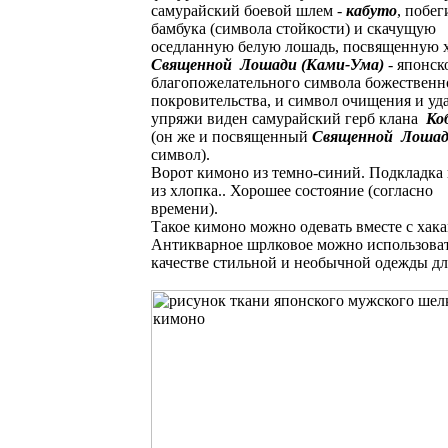
самурайский боевой шлем -
кабуто
, побег
бамбука (символа стойкости) и скачущую
оседланную белую лошадь, посвященную 
Священной Лошади (Ками-Ума)
- японск
благопожелательного символа божественн
покровительства, и символ очищения и уда
упряжи виден самурайский герб клана
Ко
(он же и посвященный
Священной Лоша
символ).
Ворот кимоно из темно-синий. Подкладка
из хлопка.. Хорошее состояние (согласно
времени).
Такое кимоно можно одевать вместе с хак
Антикварное шрлковое можно использоват
качестве стильной и необычной одежды дл