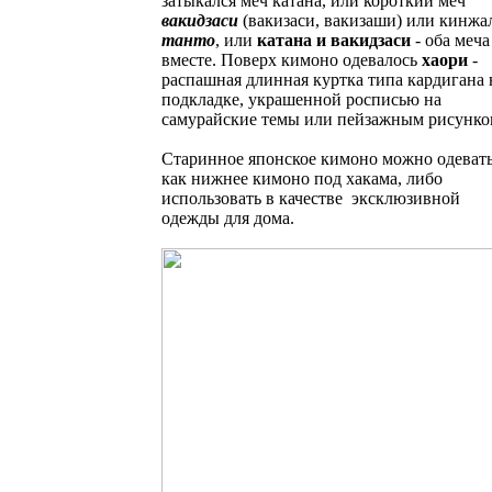
затыкался меч катана, или короткий меч
вакидзаси
(вакизаси, вакизаши) или кинжа
танто
, или
катана и вакидзаси
- оба меча
вместе. Поверх кимоно одевалось
хаори
-
распашная длинная куртка типа кардигана 
подкладке, украшенной росписью на
самурайские темы или пейзажным рисунко
Старинное японское кимоно можно одеват
как нижнее кимоно под хакама, либо
использовать в качестве эксклюзивной
одежды для дома.