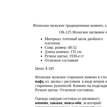
Японские мужские традиционные кимоно, х
ОК-125 Японское шелковое м
Материал: плотный шелк двойного
плетения
Совр. размер: 48-52
Длина кимоно: 135 см
Ручное шитье, 1930-е гг
Отличное состояние
Цена: $ 345
Японское мужское старинное кимоно в сти
вафу,
из шелка с рисунком в виде вееров 
старинных рукописей. Кимоно на подкладк
Ручное шитье. Отличное состояние.
Одежда самурая состояла из шелкового
кимоно
,
хакама
,
пояса-оби
, за который