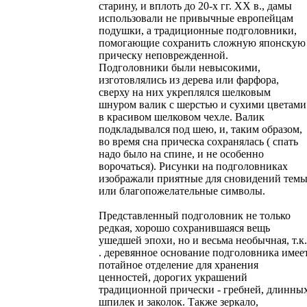
старину, и вплоть до 20-х гг. ХХ в., дамы
использовали не привычные европейцам
подушки, а традиционные подголовники,
помогающие сохранить сложную японскую
прическу неповрежденной.
Подголовники были невысокими,
изготовлялись из дерева или фарфора,
сверху на них укреплялся шелковым
шнуром валик с шерстью и сухими цветами
в красивом шелковом чехле. Валик
подкладывался под шею, и, таким образом,
во время сна прическа сохранялась ( спать
надо было на спине, и не особенно
ворочаться). Рисунки на подголовниках
изображали приятные для сновидений тем
или благопожелательные символы.
Представленный подголовник не только
редкая, хорошо сохранившаяся вещь
ушедшей эпохи, но и весьма необычная, т.к.
. деревянное основание подголовника имее
потайное отделение для хранения
ценностей, дорогих украшений
традиционной прически - гребней, длинны
шпилек и заколок. Также зеркало,