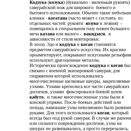
Кодзука
(
козука
) (буквально - маленькая рукоять) 
самурайский нож для широкого боевого и
бытового использования. Обычно такие небольш
клинки -
когатана
(часто может с состоять из
отдельных частей: рукояти
козука
и лезвия) -
помещались в специальном пазу ножен большого
меча
катана
или малого -
вакидзаси
, в
зависимости от стиля монтировки.
В эпоху Эдо и
кодзука
и
когаи
становятся
предметом самурайского искусства. Их красиво
орнаментируют, покрывают искусными рельефам
используют драгоценные металлы.
Исторически происхождение
кодзука
и
когаи
бы
связано с военной экипировкой самурая, для
снаряжения которой использовались
многочисленные шелковые шнуры, закрепляемые
узлами. Узлами крепились все части самурайских
доспехов, узлами фиксировался боевой шлем
кабуто
, и также многочисленные узлы были в
конской упряжи. После боевых действий или
похода, намокшие узлы невозможно было развяза
руками. Для этого использовался
когаи
, который
всегда был под рукой самурая. В случае же ранен
или сильного повреждения доспехов, узлы на
шнурах не развязывались, а просто перерезались,