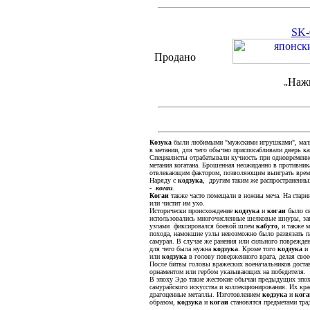
SK-
Продано
Нажм
Козука
были любимыми "мужскими игрушками", мальч
в метании, для чего обычно приспосабливали дверь к
Специалисты отрабатывали кучность при одновременн
метания когатана. Брошенная неожиданно в противника
отвлекающим фактором, позволяющим выиграть время
Наряду с
кодзука
, другим таким же распространенны
-
когаи
.
Когаи
также часто помещали в ножны меча. На стари
или чистит им ухо.
Исторически происхождение
кодзука
и
когаи
было св
использовались многочисленные шелковые шнуры, закр
узлами фиксировался боевой шлем
кабуто
, и также 
похода, намокшие узлы невозможно было развязать п
самурая. В случае же ранения или сильного поврежден
для чего была нужна
кодзука
. Кроме того
кодзука
и
или
кодзука
в голову поверженного врага, делая свое
После битвы головы вражеских военачальников дост
орнаментом или гербом указывающих на победителя.
В эпоху Эдо такие жестокие обычаи предыдущих эпо
самурайского искусства и коллекционирования. Их кр
драгоценные металлы. Изготовлением
кодзука
и
кога
образом,
кодзука
и
когаи
становятся предметами тра