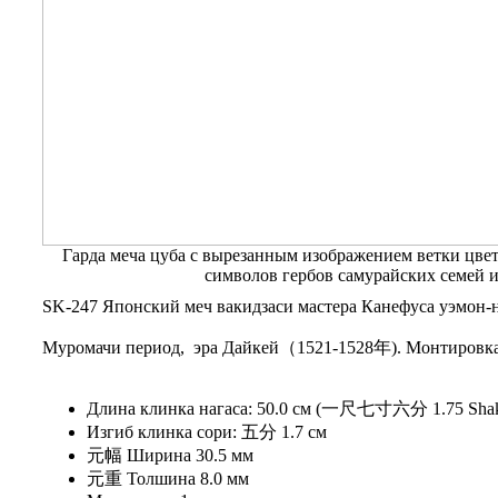
Гарда меча цуба с вырезанным изображением ветки цве
символов гербов самурайских семей 
SK-247 Японский меч вакидзаси мастера Канефуса уэмон-н
Муромачи период, эра Дайкей（1521-1528年). Монтировка 
Длина клинка нагаса: 50.0 см (一尺七寸六分 1.75 Sha
Изгиб клинка сори: 五分 1.7 см
元幅 Ширина 30.5 мм
元重 Толшина 8.0 мм