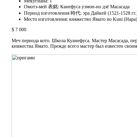
Мекугиана: 1
Омотэ-мей 表銘: Канефуса уэмон-но дзё Масасада
Период изготовления 時代: эра Дайкей (1521-1528 гг.
Место изготовления: княжество Ямато no Kuni (Нара
$ 7 000
Меч периода кото. Школа Куанефуса. Мастер Масасада, п
княжества Ямато. Прежде всего мастер был известен свои