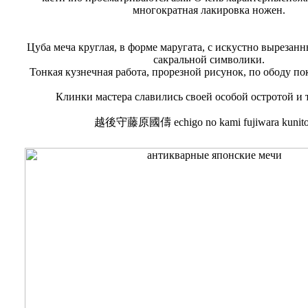
многократная лакировка ножен.
Цуба меча круглая, в форме маругата, с искустно выреза
сакральной символики.
Тонкая кузнечная работа, прорезной рисунок, по ободу по
Клинки мастера славились своей особой остротой и 
越後守藤原國儔 echigo no kami fujiwara kunit