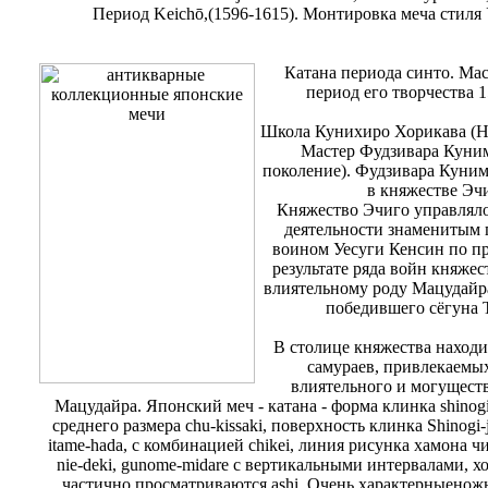
Период Keichō,(1596-1615). Монтировка меча стиля 
Катана периода синто. Ма
период его творчества 1
Школа Кунихиро Хорикава (Ho
Мастер Фудзивара Куним
поколение). Фудзивара Куним
в княжестве Эч
Княжество Эчиго управляло
деятельности знаменитым 
воином Уесуги Кенсин по п
результате ряда войн княжес
влиятельному роду Мацудайр
победившего сёгуна 
В столице княжества наход
самураев, привлекаемы
влиятельного и могущест
Мацудайра. Японский меч - катана - форма клинка shinogi
среднего размера chu-kissaki, поверхность клинка Shinogi-
itame-hada, с комбинацией chikei, линия рисунка хамона ч
nie-deki, gunome-midare с вертикальными интервалами, хо
частично просматриваются ashi. Очень характерныеножн