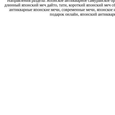
Направления раздела: Японское антикварное самурайское ору
длинный японский меч дайто, тати, короткий японский меч с
антикварные японские мечи, современные мечи, японское и
подарок онлайн, японский антиквар