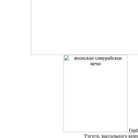
Гер
Уэсуги, вассального кня