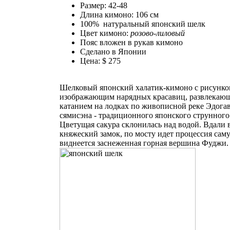
Размер: 42-48
Длина кимоно: 106 см
100% натуральный японский шелк
Цвет кимоно:
розово-лиловый
Пояс вложен в рукав кимоно
Сделано в Японии
Цена: $ 275
Шелковый японский халатик-кимоно с рисунко
изображающим нарядных красавиц, развлекаю
катанием на лодках по живописной реке Эдогав
сямисэна - традиционного японского струнного
Цветущая сакура склонилась над водой. Вдали 
княжеский замок, по мосту идет процессия саму
виднеется заснеженная горная вершина Фуджи.