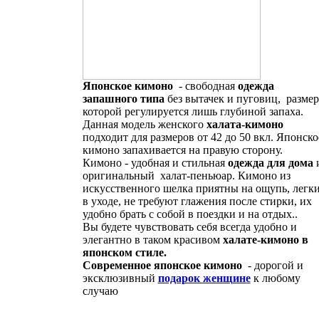
Японское кимоно
- свободная
одежда
запашного типа
без вытачек и пуговиц, размер
которой регулируется лишь глубиной запаха.
Данная модель женского
халата-кимоно
подходит для размеров от 42 до 50 вкл. Японско
кимоно запахивается на правую сторону.
Кимоно - удобная и стильная
одежда для дома
оригинальный халат-пеньюар. Кимоно из
искусственного шелка приятны на ощупь, легк
в уходе, не требуют глажения после стирки, их
удобно брать с собой в поездки и на отдых..
Вы будете чувствовать себя всегда удобно и
элегантно в таком красивом
халате-кимоно в
японском стиле.
Современное японское кимоно
- дорогой и
эксклюзивный
подарок женщине
к любому
случаю