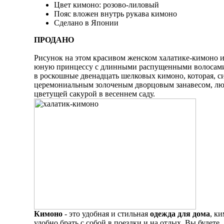
Цвет кимоно: розово-лиловый
Пояс вложен внутрь рукава кимоно
Сделано в Японии
ПРОДАНО
Рисунок на этом красивом женском халатике-кимоно 
юную принцессу с длинными распущенными волосами
в роскошные двенадцать шелковых кимоно, которая, си
церемониальным золоченым дворцовым занавесом, лю
цветущей сакурой в весеннем саду.
Кимоно
- это удобная и стильная
одежда для дома
, к
удобно брать с собой в поездки и на отдых. Вы будете