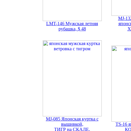
MJ-13
LMT-146 Мужская летняя
японс
рубашка, $ 48
Х
MJ-085 Японская куртка с
вышивкой,
TS-16 я
ТИГР на СКАЛЕ,
КО