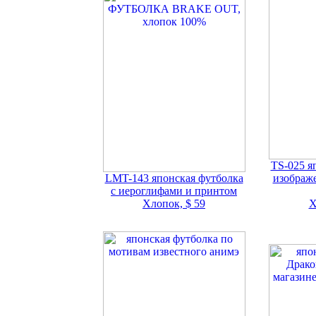
TS-025 я
LMT-143 японская футболка
изображ
с иероглифами и принтом
Хлопок, $ 59
Х