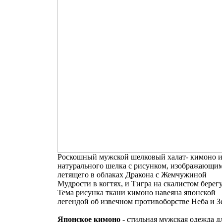
Роскошный мужской шелковый халат- кимоно и
натурального шелка с рисунком, изображающи
летящего в облаках Дракона с Жемчужиной
Мудрости в когтях, и Тигра на скалистом берегу
Тема рисунка ткани кимоно навеяна японской
легендой об извечном противоборстве Неба и З
Японское кимоно
- стильная мужская одежда д