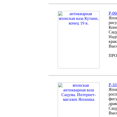
P-06
Япон
рису
Коне
Сацу
Надг
крак
Высо
ПР
P-10
Япон
росп
фигу
драк
Сацу
Высо