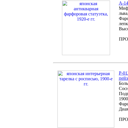
A-14
Мифи
льва
Фарф
лепк
Высо
ПР
P-01
пей
Боль
Сосн
Подп
1900-
Фарф
Диам
ПР