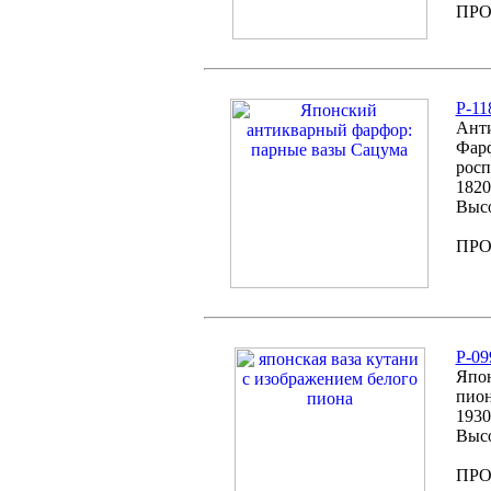
ПР
P-11
Анти
Фарф
росп
1820
Высо
ПР
P-09
Япон
пион
1930
Высо
ПР