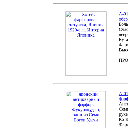
А-01
обер
Боль
Счас
веер
Кута
Фарф
Высо
ПР
А-01
фарф
Анти
Семи
руке
Ко-К
Фарф