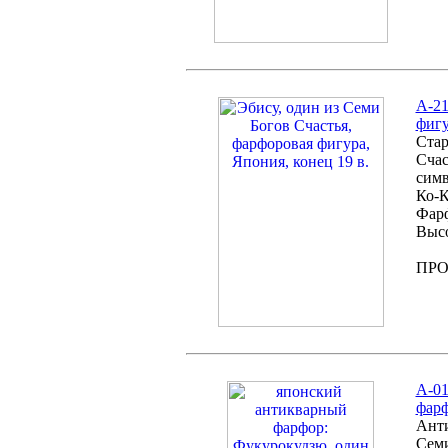
А-21
фигу
Стар
Счас
симв
Ко-К
Фарф
Высо
ПР
А-01
фарф
Анти
Семи