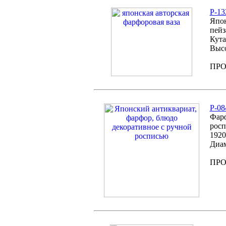
P-13
Япон
пейз
Кута
Высо
ПР
P-08
Фарф
росп
1920
Диам
ПР