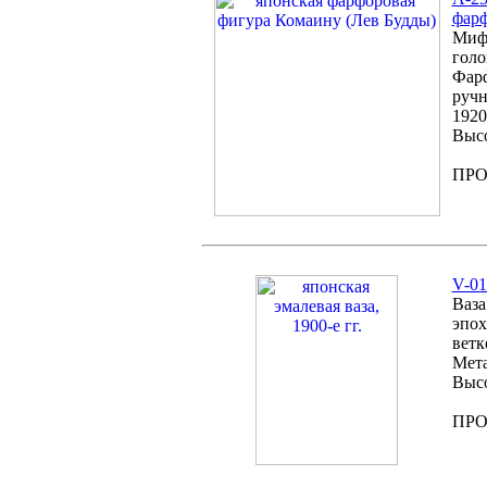
фарф
Мифи
голо
Фарф
ручн
1920-
Высо
ПР
V-01
Ваза
эпох
ветк
Мета
Высо
ПР