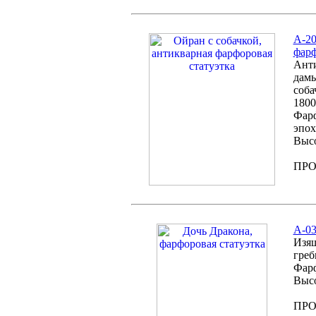
А-20
фарф
Анти
дамы
соба
1800
Фарф
эпох
Высо
ПР
А-03
Изящ
греб
Фарф
Высо
ПР