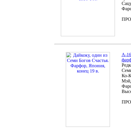
Сацу
Фарф
ПР
А-16
фарф
Редк
Семи
Ко-К
Мэй
Фарф
Высо
ПР