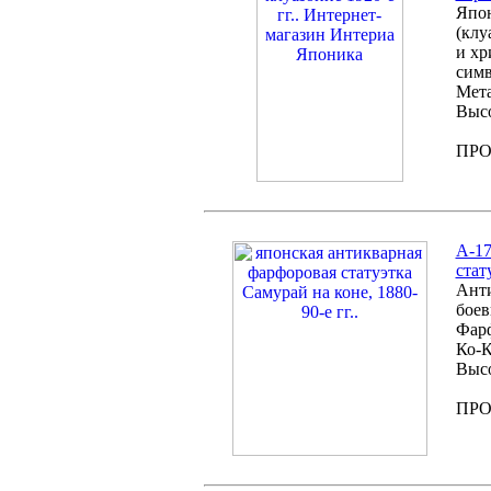
Япон
(клу
и хр
сим
Мета
Высо
ПР
A-17
стат
Анти
боев
Фарф
Ко-К
Высо
ПР