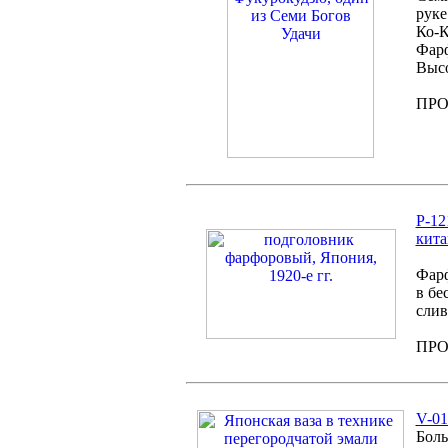
руке
Ко-К
Фарф
Высо
ПР
P-12
кита
Фарф
в бе
слив
ПР
V-01
Боль