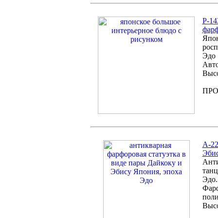
P-14
фарф
Япон
росп
Эдо
Авто
Высо
ПР
А-22
Эбис
Анти
танц
Эдо.
Фарф
поли
Высо