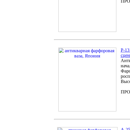
ПР
P-13
сцен
Анти
нача
Фарф
росп
Высо
ПР
А-25