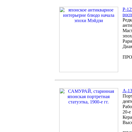
P-12
росп
Редк
анти
Маст
эпох
Рари
Диам
ПР
А-13
Порт
деят
Рабо
20-е 
Кера
Высо