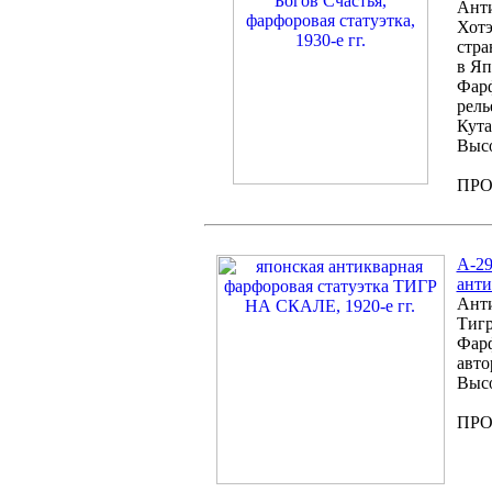
Анти
Хотэ
стра
в Яп
Фарф
рель
Кута
Высо
ПР
А-29
анти
Анти
Тигр
Фарф
авто
Высо
ПР