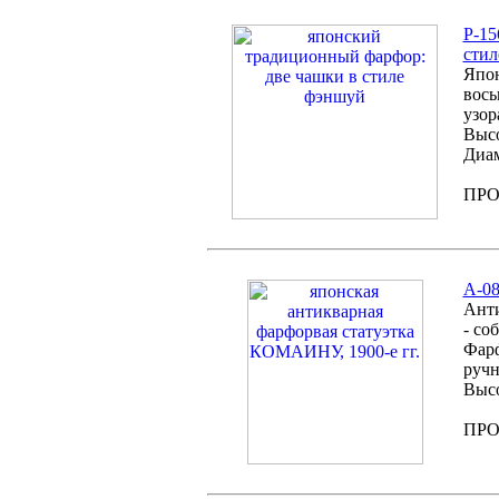
Р-15
стил
Япон
вось
узор
Высо
Диам
ПР
А-08
Анти
- со
Фарф
ручн
Высо
ПР