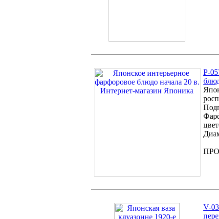
P-05
блюд
Япон
росп
Подп
Фарф
цвет
Диам
ПР
V-03
пере