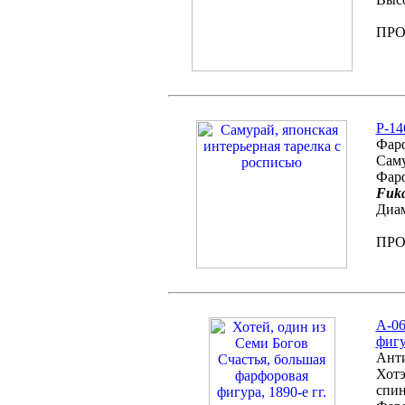
ПР
P-14
Фарф
Саму
Фарф
Fuk
Диам
ПР
A-06
фигу
Анти
Хотэ
спин