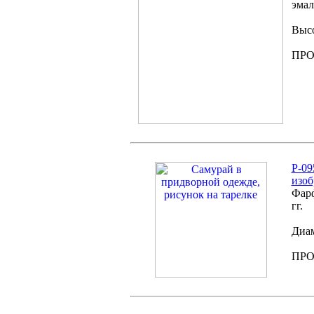
эмал
Высо
ПР
P-09
изоб
Фарф
гг.
Диам
ПР