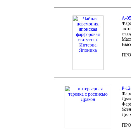
А-05
Фарф
авто
глаз
Маст
Высо
ПР
P-12
Фарф
Драк
Фарф
Yae
Диам
ПР