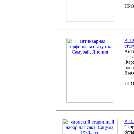
ПР
А-12
стат
Анти
гг.,
Фарф
росп
Высо
ПР
Р-15
Стар
буты