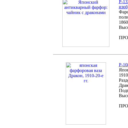
P-13
изоб
Фарф
поли
1860
Высо
ПР
P-10
Япон
1910
Разд
Драк
Подп
Высо
ПР