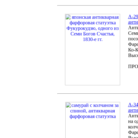
A-29
анти
Анти
Семи
пос
Фарф
Ко-К
Высо
ПР
А-34
анти
Анти
на о
колч
Фарф
Высо