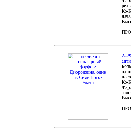
Фарф
рель
Ко-К
нача
Высо
ПР
А-29
анти
Боль
одно
посо
Ко-К
Фарф
золо
Высо
ПР