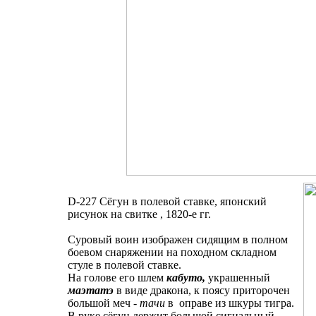
D-227 Сёгун в полевой ставке, японский
рисунок на свитке , 1820-е гг.
Суровый воин изображен сидящим в полном
боевом снаряжении на походном складном
стуле в полевой ставке.
На голове его шлем
кабуто,
украшенный
маэтатэ
в виде дракона, к поясу приторочен
большой меч -
тачи
в оправе из шкуры тигра.
В руке сёгун держит большой сигнальный