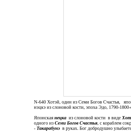
N-640 Хотэй, один из Семи Богов Счастья, япо
нэцкэ из слоновой кости, эпоха Эдо, 1790-1800-е
Японская
нецк
а
из слоновой кости в виде
Хот
одного из
Семи Богов Счастья
, с кораблем со
-
Такарабунэ
в руках. Бог добродушно улыбаетс