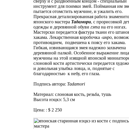
сверху и с раздвоенным концом - специальный
инструмент для поимки змей. Пойманная им зм
пытается отомстить мужчине, и ужалить его.
Прекрасная детализированная работа знаменит
японского мастера
Тадамори
, с прорисовкой де
одежды и деревянной обуви
гэта
на его ногах.
Мастерски передается фактура ткани его штано
хакама. Лекарственная коробочка -
инро
, возмож
противоядием, подвешена к поясу его хакама.
Гибкая, извивающаяся змея надежно захвачена
деревянной палкой. Особенное выражение лиц
мужчины на этой изящной японской миниатюре
слоновой кости артистически передается худож
и довольная улыбка ловца, и, поднятые с
благодарностью к небу, его глаза.
Подпись автора:
Tadamori
Материал: слоновая кость, резьба, тушь
Высота нэцкэ: 5,3 см
Цена: : $ 2 250