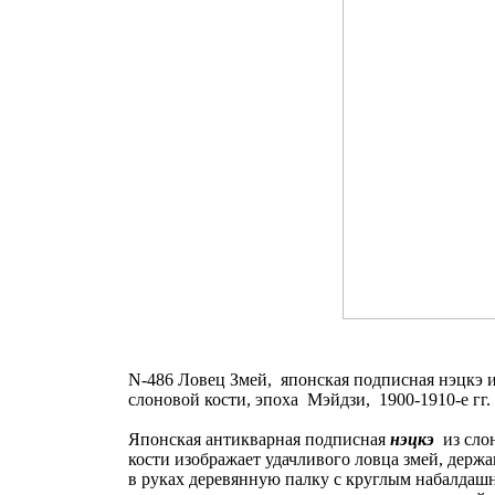
N-486 Ловец Змей, японская подписная нэцкэ и
слоновой кости, эпоха Мэйдзи, 1900-1910-е гг.
Японская антикварная подписная
нэцкэ
из сло
кости изображает удачливого ловца змей, держ
в руках деревянную палку с круглым набалдаш