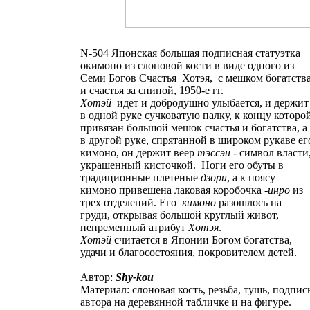
N-504 Японская большая подписная статуэтка
окимоно из слоновой кости в виде одного из
Семи Богов Счастья Хотэя, с мешком богатств
и счастья за спиной, 1950-е гг.
Хотэй
идет и добродушно улыбается, и держит
в одной руке сучковатую палку, к концу которо
привязан большой мешок счастья и богатства, а
в другой руке, спрятанной в широком рукаве ег
кимоно, он держит веер
тэссэн
- символ власти
украшенный кисточкой. Ноги его обуты в
традиционные плетеные
дзори
, а к поясу
кимоно привешена лаковая коробочка -
инро
из
трех отделений. Его
кимоно
разошлось на
груди, открывая большой круглый живот,
непременный атрибут
Хотэя
.
Хотэй
считается в Японии Богом богатства,
удачи и благосостояния, покровителем детей.
Автор:
Shy-kou
Материал: слоновая кость, резьба, тушь, подпис
автора на деревянной табличке и на фигуре.