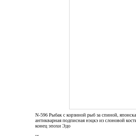
N-596 Рыбак с корзиной рыб за спиной, японск
антикварная подписная нэцкэ из слоновой кост
конец эпохи Эдо