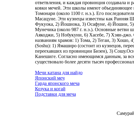
ответвления, и каждая провинция создавала и 
ковки мечей. Эти школы имеют объединяющее н
Томонари (около 1100 г. н.э.). Его последоват
Масацуне. Эти кузнецы известны как Ранняя Ш
Фукуока, 2) Йошиока, 3) Осафуне, 4) Йошии, 
Мунечика (около 987 г. н.э.). Основные ветви ш
Аякоджи, 5) Нобукуни, 6) Хасебе, 7) Хэян-джо
названиям храмов: 1) Тома, 2) Тегаи, 3) Хошо
(Soshu): 1) Ямаширо (состоит из кузнецов, пере
переехавших из провинции Бизен), 3) Сошу.Ос
Канешиге. Согласно имеющимся данным, за всю
существовало более десяти тысяч профессионал
Мечи катана для иайдо
Японский меч
Гарда японского меча
Козука и когай
Подставки для меча
Самурай