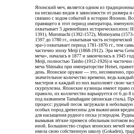
Японский меч, является одним из традиционн
на несколько видов в зависимости от размера и
связано с ходом событий в истории Японии. Вс
правящего в этот период императора, именуютс
охватывает 5 древнейших историческихэпох: Hei
1391), Muromachi (1392-1572), Momoyama (1573-
1597 до 1780 гг., охватывая часть исторической
эра») охватывает период 1781-1876 гг., тем са
частично эпоху Meiji (1868-1912). Эра меча Gen
меча», началась в 1877 и закончилась в 1945 г
Meiji, полностью Taisho (1912-1926) и частичн
меча Shinsaku при императорстве Heisei, правит
день. Японское оружие — это, несомненно, про
значительное количество времени, ведь каждый 
мастеров и каждый из них выполняет свою част
скурпулезна. Японские кузницы имеют право со
правило, их колличество варьируется от 6 до 8
под названием Tamahagane (японская сталь). П
процесс: рудный песок загружали в небольшую 
особых пород древесины для выжигания вредны
для насыщения рудного песка углеродом. Рудны
вымывая лёгкие примеси обильным потоком вод
иной. Большинство старых японских мечей мож
имела свою собственную школу (Gokaden), трад